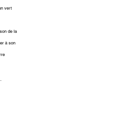
un vert
ison de la
er à son
rre