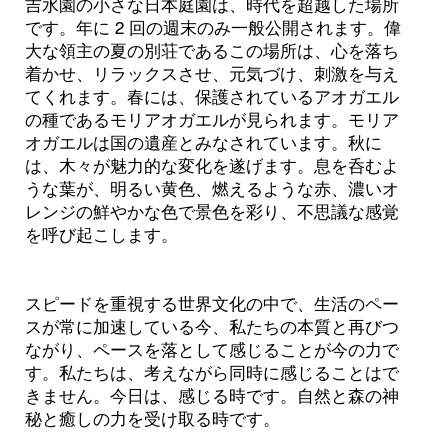
吉水園の小さな日本庭園は、時代を超越した場所
です。年に 2 回の週末のみ一般公開されます。偉
大な領主の夏の別荘であるこの場所は、心を落ち
着かせ、リラックスさせ、元気づけ、刺激を与え
てくれます。春には、保護されているアオガエル
の種であるモリアオガエルが見られます。モリア
オガエルは国の遺産とみなされています。秋に
は、木々が魅力的な変化を遂げます。息を呑むよ
うな葉が、明るい黄色、燃えるような赤、濃いオ
レンジの鮮やかな色で景色を彩り、不思議な感覚
を呼び起こします。
スピードを重視する世界文化の中で、生活のペー
スが常に加速している今、私たちの本質と再びつ
ながり、ペースを落として感じることが今の力で
す。私たちは、考えながら同時に感じることはで
きません。今日は、感じる時です。自然と森の神
秘と癒しの力を受け取る時です。